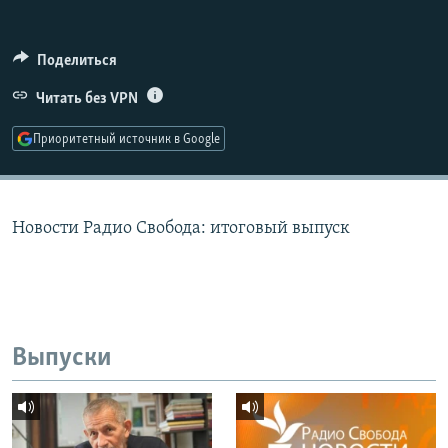
РАСПИСАНИЕ ВЕЩАНИЯ
ПОДПИШИТЕСЬ НА РАССЫЛКУ
Поделиться
Читать без VPN
СОЦИАЛЬНЫЕ СЕТИ
Приоритетный источник в Google
Новости Радио Свобода: итоговый выпуск
Все сайты РСЕ/РС
Выпуски