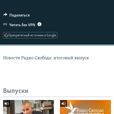
РАСПИСАНИЕ ВЕЩАНИЯ
ПОДПИШИТЕСЬ НА РАССЫЛКУ
Поделиться
Читать без VPN
СОЦИАЛЬНЫЕ СЕТИ
Приоритетный источник в Google
Новости Радио Свобода: итоговый выпуск
Все сайты РСЕ/РС
Выпуски