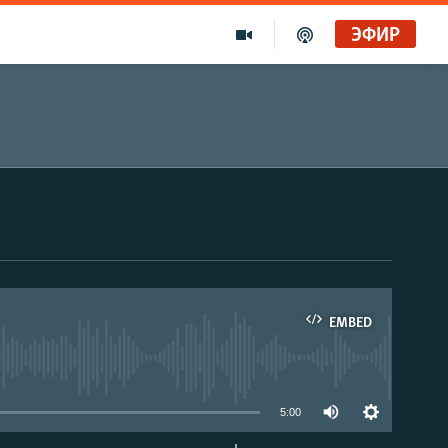
ЭФИР
EMBED
able
5:00