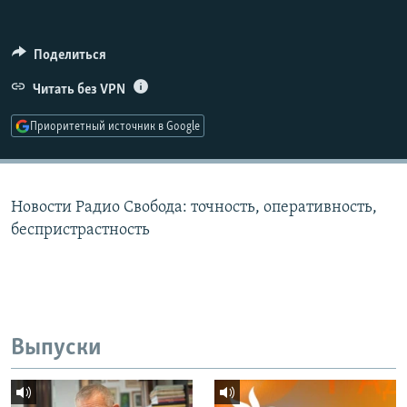
РАСПИСАНИЕ ВЕЩАНИЯ
ПОДПИШИТЕСЬ НА РАССЫЛКУ
Поделиться
Читать без VPN
СОЦИАЛЬНЫЕ СЕТИ
Приоритетный источник в Google
Новости Радио Свобода: точность, оперативность,
Все сайты РСЕ/РС
беспристрастность
Выпуски