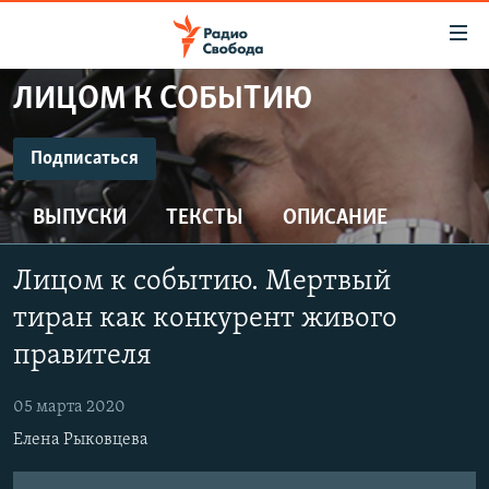
Ссылки
для
упрощенного
ЛИЦОМ К СОБЫТИЮ
ПРОГРАММЫ
доступа
ПОДКАСТЫ
Подписаться
Вернуться
к
ПОДПИСАТЬСЯ
АВТОРСКИЕ ПРОЕКТЫ
основному
ВЫПУСКИ
ТЕКСТЫ
ОПИСАНИЕ
ЦИТАТЫ СВОБОДЫ
содержанию
CastBox
Вернутся
МНЕНИЯ
Лицом к событию. Мертвый
к
КУЛЬТУРА
тиран как конкурент живого
главной
Подписаться
навигации
IDEL.РЕАЛИИ
правителя
Вернутся
КАВКАЗ.РЕАЛИИ
к
05 марта 2020
СЕВЕР.РЕАЛИИ
поиску
Елена Рыковцева
СИБИРЬ.РЕАЛИИ