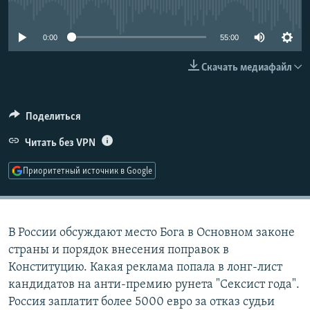
No media source currently available
РАСПИСАНИЕ ВЕЩАНИЯ
ПОДПИШИТЕСЬ НА РАССЫЛКУ
0:00
55:00
Скачать медиафайл
СОЦИАЛЬНЫЕ СЕТИ
Поделиться
Читать без VPN
Все сайты РСЕ/РС
Приоритетный источник в Google
В России обсуждают место Бога в Основном законе
страны и порядок внесения поправок в
Конституцию. Какая реклама попала в лонг-лист
кандидатов на анти-премию рунета "Сексист года".
Россия заплатит более 5000 евро за отказ судьи