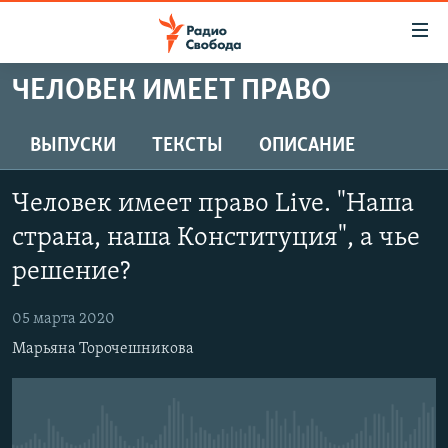
Ссылки
для
упрощенного
ЧЕЛОВЕК ИМЕЕТ ПРАВО
ПРОГРАММЫ
доступа
ПОДКАСТЫ
ВЫПУСКИ
ТЕКСТЫ
ОПИСАНИЕ
Вернуться
к
АВТОРСКИЕ ПРОЕКТЫ
основному
Человек имеет право Live. "Наша
ЦИТАТЫ СВОБОДЫ
содержанию
страна, наша Конституция", а чье
Вернутся
МНЕНИЯ
решение?
к
КУЛЬТУРА
главной
05 марта 2020
навигации
IDEL.РЕАЛИИ
Вернутся
Марьяна Торочешникова
КАВКАЗ.РЕАЛИИ
к
СЕВЕР.РЕАЛИИ
поиску
СИБИРЬ.РЕАЛИИ