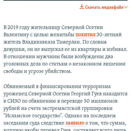
270p
Скачать медиафайл
360p
Auto
270p
360p
404p
404p
В 2019 году жительницу Северной Осетии
Валентину с целью женитьбы
похитил
30-летний
1080p
1080p
житель Владикавказа Тамерлан. По словам
девушки, он не выпускал ее из квартиры и избивал.
В отношении мужчины были возбуждены два
уголовных дела по статьям о незаконном лишении
свободы и угрозе убийством.
Обвиняемый в финансировании терроризма
уроженец Северной Осетии Георгий Гуев находится
в СИЗО по обвинению в переводе 50 миллионов
рублей на счета экстремистской группировки
"Исламское государство". Однако на последнем
заседании суда следствие
заявило
о том, что сумма,
которую якобы перевел Гуев, составляет всего лишь