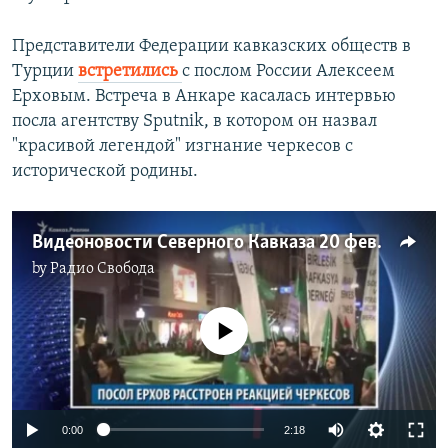
Представители Федерации кавказских обществ в
Турции
встретились
с послом России Алексеем
Ерховым. Встреча в Анкаре касалась интервью
посла агентству Sputnik, в котором он назвал
"красивой легендой" изгнание черкесов с
исторической родины.
Видеоновости Северного Кавказа 20 февраля
by
Радио Свобода
No media source currently available
Auto
0:00
2:18