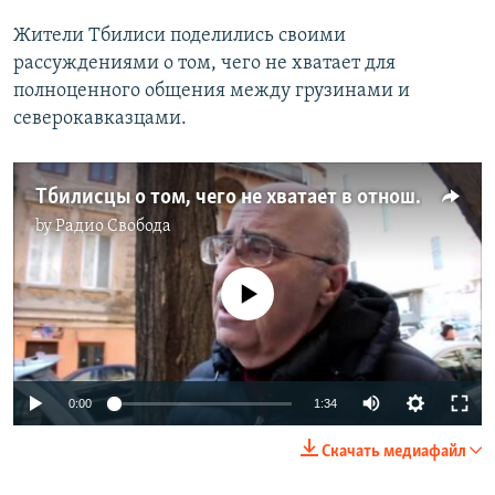
Жители Тбилиси поделились своими
рассуждениями о том, чего не хватает для
полноценного общения между грузинами и
северокавказцами.
Тбилисцы о том, чего не хватает в отношениях Грузии и Северного Кавказа
by
Радио Свобода
No media source currently available
Auto
0:00
1:34
270p
Скачать медиафайл
360p