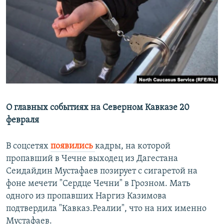
РАСПИСАНИЕ ВЕЩАНИЯ
ПОДПИШИТЕСЬ НА РАССЫЛКУ
СОЦИАЛЬНЫЕ СЕТИ
О главных событиях на Северном Кавказе 20
февраля
Все сайты РСЕ/РС
В соцсетях
появились
кадры, на которой
пропавший в Чечне выходец из Дагестана
Сеидайдин Мустафаев позирует с сигаретой на
фоне мечети "Сердце Чечни" в Грозном. Мать
одного из пропавших Наргиз Казимова
подтвердила "Кавказ.Реалии", что на них именно
Мустафаев.