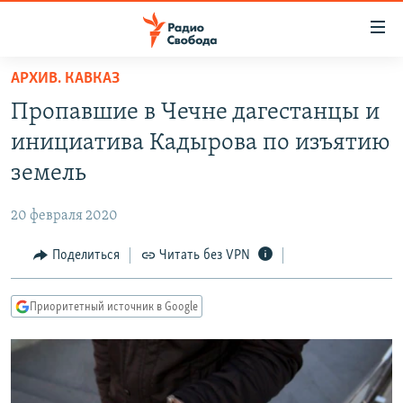
Ссылки
для
упрощенного
АРХИВ. КАВКАЗ
ПРОГРАММЫ
доступа
Пропавшие в Чечне дагестанцы и
ПОДКАСТЫ
Вернуться
инициатива Кадырова по изъятию
к
АВТОРСКИЕ ПРОЕКТЫ
земель
основному
ЦИТАТЫ СВОБОДЫ
содержанию
20 февраля 2020
Вернутся
МНЕНИЯ
к
Поделиться
Читать без VPN
КУЛЬТУРА
главной
навигации
IDEL.РЕАЛИИ
Приоритетный источник в Google
Вернутся
КАВКАЗ.РЕАЛИИ
к
СЕВЕР.РЕАЛИИ
поиску
СИБИРЬ.РЕАЛИИ