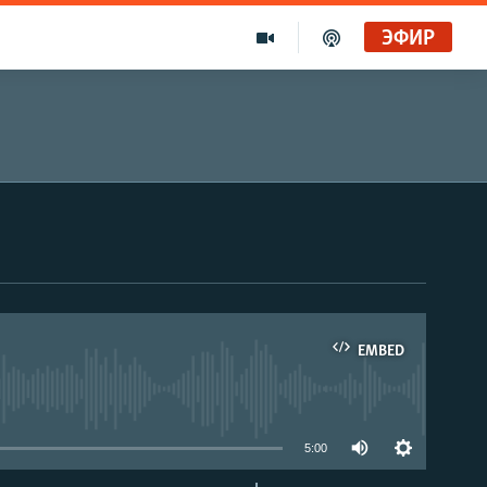
ЭФИР
EMBED
able
5:00