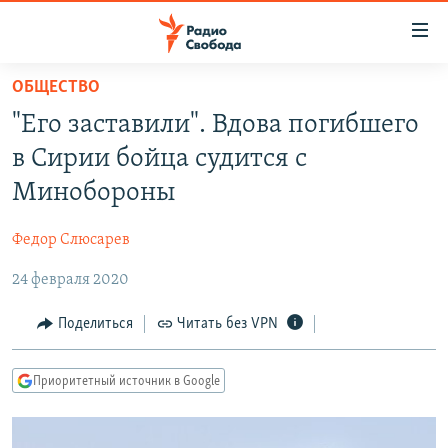
Ссылки
для
упрощенного
ОБЩЕСТВО
ПРОГРАММЫ
доступа
"Его заставили". Вдова погибшего
ПОДКАСТЫ
Вернуться
в Сирии бойца судится с
к
АВТОРСКИЕ ПРОЕКТЫ
Минобороны
основному
ЦИТАТЫ СВОБОДЫ
содержанию
Федор Слюсарев
Вернутся
МНЕНИЯ
к
24 февраля 2020
КУЛЬТУРА
главной
навигации
IDEL.РЕАЛИИ
Поделиться
Читать без VPN
Вернутся
КАВКАЗ.РЕАЛИИ
к
Приоритетный источник в Google
СЕВЕР.РЕАЛИИ
поиску
СИБИРЬ.РЕАЛИИ