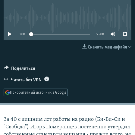
РАСПИСАНИЕ ВЕЩАНИЯ
ПОДПИШИТЕСЬ НА РАССЫЛКУ
No media source currently available
СОЦИАЛЬНЫЕ СЕТИ
0:00
55:00
Скачать медиафайл
Поделиться
Все сайты РСЕ/РС
Читать без VPN
Приоритетный источник в Google
За 40 с лишним лет работы на радио (Би-Би-Си и
"Свобода") Игорь Померанцев постепенно утвердил
собственные стандарты вещания - прежде всего, не