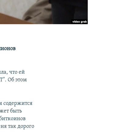
лионов
а, что ей
Т". Об этом
м содержится
ожет быть
 биткоинов
еня так дорого