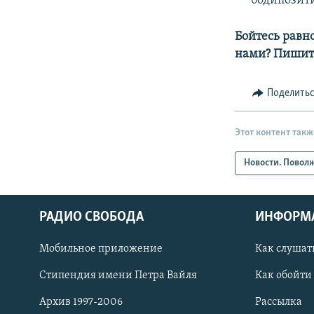
бодипозити
Бойтесь равн
нами? Пишит
Поделить
Этот контент такж
Новости. Повол
РАДИО СВОБОДА
ИНФОРМ
Мобильное приложение
Как слушат
СОЦИАЛЬНЫЕ СЕТИ
Стипендия имени Петра Вайля
Как обойти
Архив 1997-2006
Рассылка