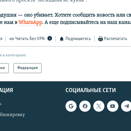
вного проекта "Женщина не кукла".
одушия — оно убивает. Хотите сообщить новость или св
е нам в
WhatsApp
. А еще подписывайтесь на наш кана
ся
Читать без VPN
Подпишитесь
Распечатать
е в категориях
жье
Федерация
АЦИЯ
СОЦИАЛЬНЫЕ СЕТИ
ь
 блокировку