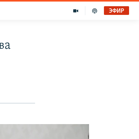
ЭФИР
ва