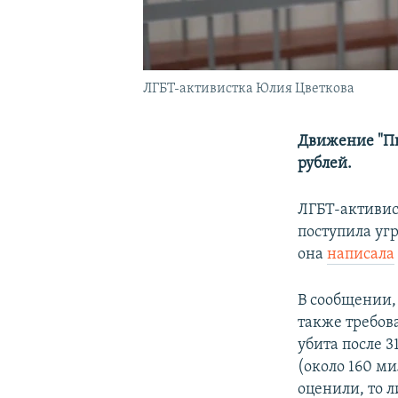
ЛГБТ-активистка Юлия Цветкова
Движение "Пи
рублей.
ЛГБТ-активис
поступила уг
она
написала
В сообщении,
также требов
убита после 3
(около 160 ми
оценили, то л