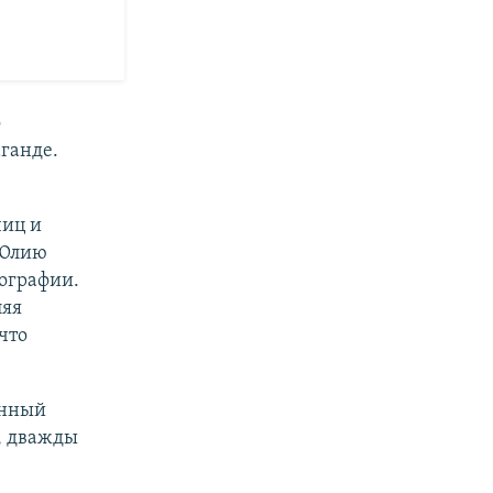
о
ганде.
чиц и
 Юлию
ографии.
ляя
что
анный
, дважды