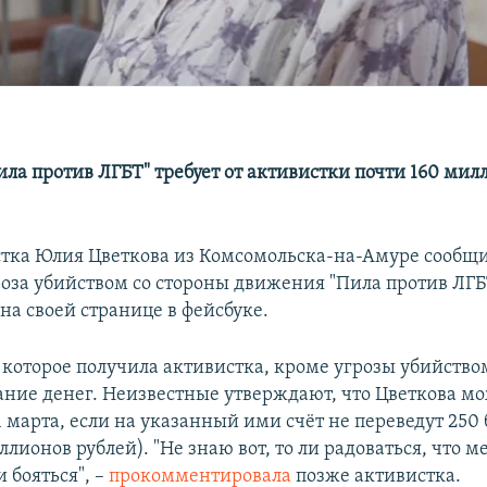
ла против ЛГБТ" требует от активистки почти 160 мил
тка Юлия Цветкова из Комсомольска-на-Амуре сообщил
роза убийством со стороны движения "Пила против ЛГБ
на своей странице в фейсбуке.
 которое получила активистка, кроме угрозы убийство
ание денег. Неизвестные утверждают, что Цветкова м
1 марта, если на указанный ими счёт не переведут 250
ллионов рублей). "Не знаю вот, то ли радоваться, что м
и бояться", –
прокомментировала
позже активистка.