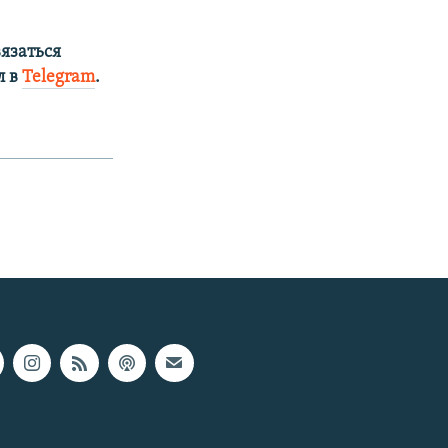
язаться
л в
Telegram
.