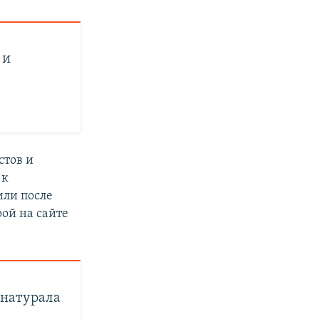
 и
стов и
 к
или после
рой на сайте
т натурала