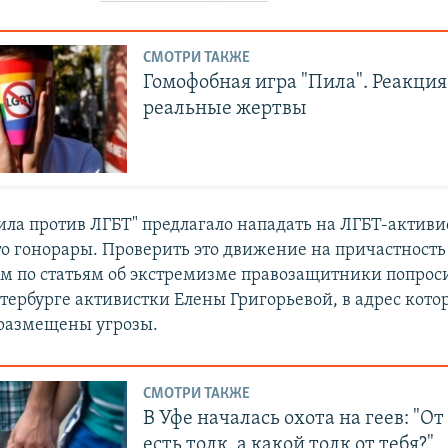
СМОТРИ ТАКЖЕ
Гомофобная игра "Пила". Реакция
реальные жертвы
ла против ЛГБТ" предлагало нападать на ЛГБТ-активи
то гонорары. Проверить это движение на причастность
м по статьям об экстремизме правозащитники попрос
тербурге активистки Елены Григорьевой, в адрес кото
размещены угрозы.
СМОТРИ ТАКЖЕ
В Уфе началась охота на геев: "О
есть толк, а какой толк от тебя?"