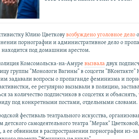
ктивистку Юлию Цветкову
возбуждено уголовное дело
анении порнографии и административное дело о пропа
а находится под домашним арестом.
 полиция Комсомольска-на-Амуре
вызвала
двух подпис
ицу группы "Монологи Вагины" в соцсети "ВКонтакте"
 им задавали вопросы о пропаганде феминизма и порн
активистки, ее регулярно вызывали в полицию, застав
ся за количество подписчиков в соцсетях и объяснять, 
 виду под конкретными постами, отдельными словами.
родской фестиваль театрального искусства, организов
 детского самодеятельного театра "Мерак" Цветковой
, а ее обвинили в распространении порнографии из-за