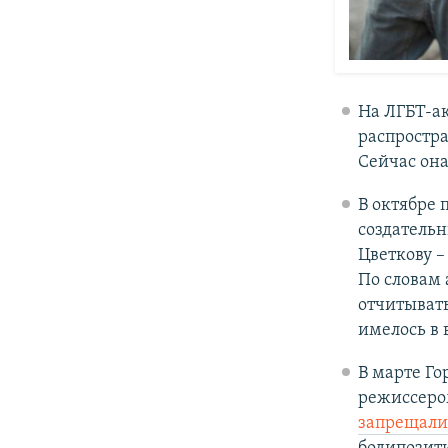
На ЛГБТ-а
распростр
Сейчас он
В октябре
создательн
Цветкову –
По словам 
отчитывать
имелось в
В марте Го
режиссером
запрещали