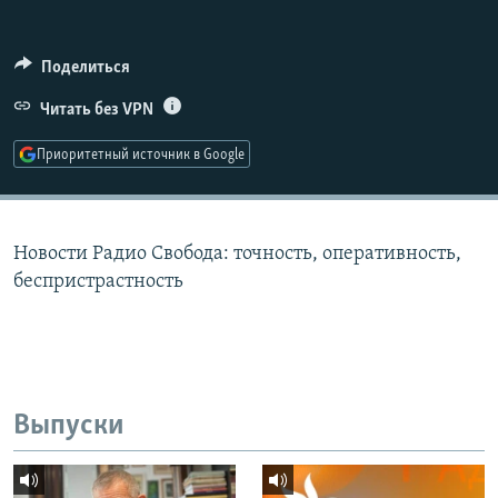
РАСПИСАНИЕ ВЕЩАНИЯ
ПОДПИШИТЕСЬ НА РАССЫЛКУ
Поделиться
Читать без VPN
СОЦИАЛЬНЫЕ СЕТИ
Приоритетный источник в Google
Новости Радио Свобода: точность, оперативность,
Все сайты РСЕ/РС
беспристрастность
Выпуски