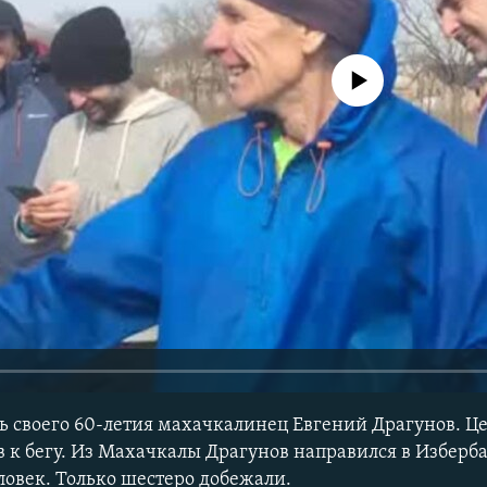
No media source currently avail
ть своего 60-летия махачкалинец Евгений Драгунов. Це
 к бегу. Из Махачкалы Драгунов направился в Изберб
ловек. Только шестеро добежали.