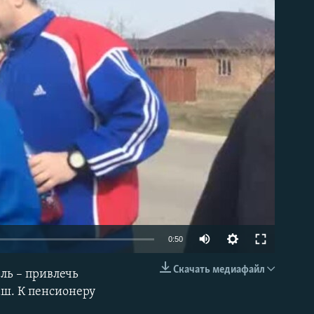
able
Auto
0:50
270p
Скачать медиафайл
ль – привлечь
EMBED
360p
аш. К пенсионеру
404p