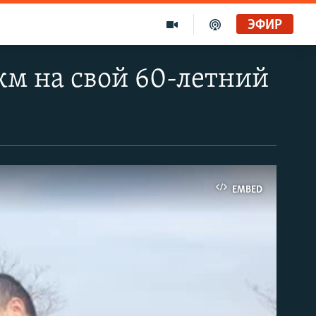
ЭФИР
км на свой 60-летний
EMBED