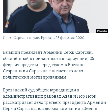
РАСПИСАНИЕ ВЕЩАНИЯ
ПОДПИШИТЕСЬ НА РАССЫЛКУ
СОЦИАЛЬНЫЕ СЕТИ
Серж Саргсян в суде. Ереван, 25 февраля 2020
Бывший президент Армении Серж Саргсян,
обвинённый в причастности к коррупции, 25
Все сайты РСЕ/РС
февраля предстал перед судом в Ереване.
Сторонники Саргсяна считают его дело
политически мотивированным.
Ереванский суд общей юрисдикции в
административных районах Аван и Нор Норк
рассматривает дело третьего президента Армении
Сержа Саргсяна, владельца компании «Флеш»