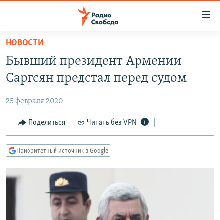
Ссылки
для
упрощенного
НОВОСТИ
ПРОГРАММЫ
доступа
Бывший президент Армении
ПОДКАСТЫ
Вернуться
Саргсян предстал перед судом
к
АВТОРСКИЕ ПРОЕКТЫ
основному
25 февраля 2020
ЦИТАТЫ СВОБОДЫ
содержанию
Вернутся
МНЕНИЯ
Поделиться
Читать без VPN
к
КУЛЬТУРА
главной
Приоритетный источник в Google
навигации
IDEL.РЕАЛИИ
Вернутся
КАВКАЗ.РЕАЛИИ
к
СЕВЕР.РЕАЛИИ
поиску
СИБИРЬ.РЕАЛИИ