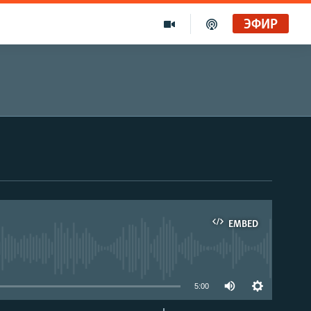
ЭФИР
EMBED
able
5:00