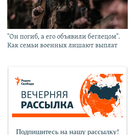
"Он погиб, а его объявили беглецом".
Как семьи военных лишают выплат