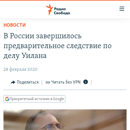
Ссылки
для
упрощенного
НОВОСТИ
ПРОГРАММЫ
доступа
В России завершилось
ПОДКАСТЫ
Вернуться
предварительное следствие по
к
АВТОРСКИЕ ПРОЕКТЫ
делу Уилана
основному
ЦИТАТЫ СВОБОДЫ
содержанию
28 февраля 2020
Вернутся
МНЕНИЯ
к
Поделиться
Читать без VPN
КУЛЬТУРА
главной
навигации
IDEL.РЕАЛИИ
Приоритетный источник в Google
Вернутся
КАВКАЗ.РЕАЛИИ
к
СЕВЕР.РЕАЛИИ
поиску
СИБИРЬ.РЕАЛИИ