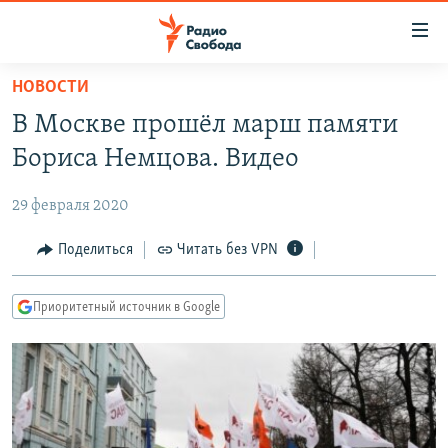
Ссылки
для
упрощенного
НОВОСТИ
ПРОГРАММЫ
доступа
В Москве прошёл марш памяти
ПОДКАСТЫ
Вернуться
Бориса Немцова. Видео
к
АВТОРСКИЕ ПРОЕКТЫ
основному
29 февраля 2020
ЦИТАТЫ СВОБОДЫ
содержанию
Вернутся
МНЕНИЯ
Поделиться
Читать без VPN
к
КУЛЬТУРА
главной
Приоритетный источник в Google
навигации
IDEL.РЕАЛИИ
Вернутся
КАВКАЗ.РЕАЛИИ
к
СЕВЕР.РЕАЛИИ
поиску
СИБИРЬ.РЕАЛИИ