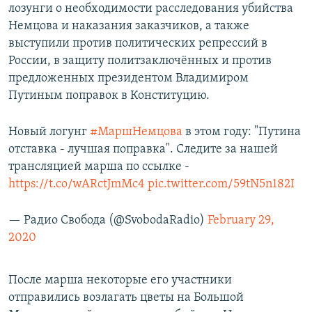
лозунги о необходимости расследования убийства
Немцова и наказания заказчиков, а также
выступили против политических репрессий в
России, в защиту политзаключённых и против
предложенных президентом Владимиром
Путиным поправок в Конституцию.
Новый логунг
#МаршНемцова
в этом году: "Путина
отставка - лучшая поправка". Следите за нашей
трансляцией марша по ссылке -
https://t.co/wARctJmMc4
pic.twitter.com/59tN5n182I
— Радио Свобода (@SvobodaRadio)
February 29,
2020
После марша некоторые его участники
отправились возлагать цветы на Большой