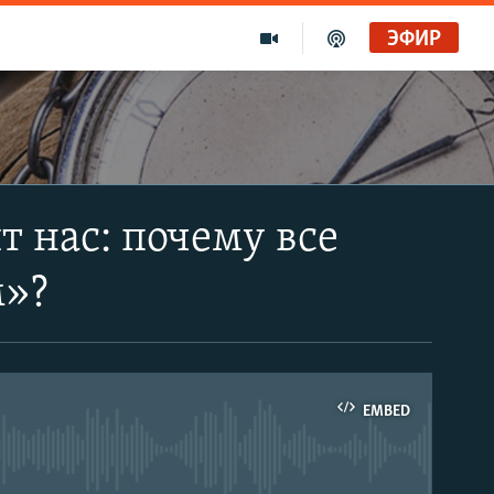
ЭФИР
т нас: почему все
м»?
EMBED
able