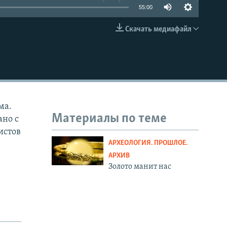
55:00
Скачать медиафайл
EMBED
ма.
Материалы по теме
ано с
истов
АРХЕОЛОГИЯ. ПРОШЛОЕ.
АРХИВ
Золото манит нас