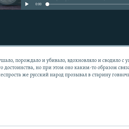
0:00
ушало, порождало и убивало, вдохновляло и сводило с у
о достоинства, но при этом оно каким-то образом связ
еспроста же русский народ прозывал в старину говноч