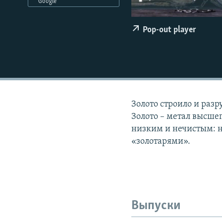
РАСПИСАНИЕ ВЕЩАНИЯ
Google
ПОДПИШИТЕСЬ НА РАССЫЛКУ
Pop-out player
Золото строило и разр
Золото – метал высшег
низким и нечистым: н
«золотарями».
Выпуски