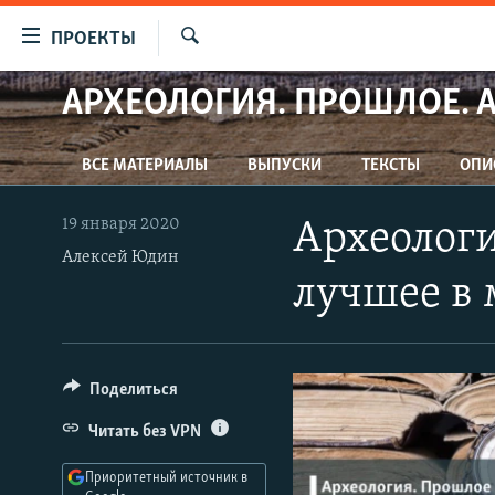
Ссылки
ПРОЕКТЫ
для
Искать
упрощенного
АРХЕОЛОГИЯ. ПРОШЛОЕ. 
ПРОГРАММЫ
доступа
ПОДКАСТЫ
Вернуться
ВСЕ МАТЕРИАЛЫ
ВЫПУСКИ
ТЕКСТЫ
ОПИ
АВТОРСКИЕ ПРОЕКТЫ
к
основному
ЦИТАТЫ СВОБОДЫ
19 января 2020
Археологи
содержанию
Алексей Юдин
МНЕНИЯ
Вернутся
лучшее в 
КУЛЬТУРА
к
главной
IDEL.РЕАЛИИ
навигации
КАВКАЗ.РЕАЛИИ
Вернутся
Поделиться
к
СЕВЕР.РЕАЛИИ
Читать без VPN
поиску
СИБИРЬ.РЕАЛИИ
Приоритетный источник в