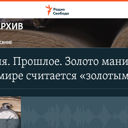
АРХИВ
САНИЕ
я. Прошлое. Золото мани
мире считается «золоты
No media source currently avail