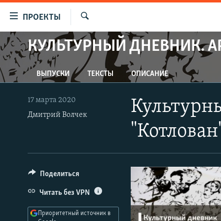
Ссылки
ПРОЕКТЫ
для
Искать
упрощенного
КУЛЬТУРНЫЙ ДНЕВНИК. А
ПРОГРАММЫ
доступа
ПОДКАСТЫ
Вернуться
ВЫПУСКИ
ТЕКСТЫ
ОПИСАНИЕ
АВТОРСКИЕ ПРОЕКТЫ
к
основному
ЦИТАТЫ СВОБОДЫ
17 марта 2020
Культурны
содержанию
МНЕНИЯ
Дмитрий Волчек
Вернутся
"Котлован
КУЛЬТУРА
к
главной
IDEL.РЕАЛИИ
навигации
КАВКАЗ.РЕАЛИИ
Вернутся
Поделиться
к
СЕВЕР.РЕАЛИИ
Читать без VPN
поиску
СИБИРЬ.РЕАЛИИ
Приоритетный источник в