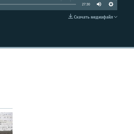
27:30
Скачать медиафайл
EMBED