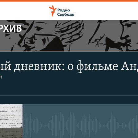
РХИВ
ПОДПИСАТЬСЯ
й дневник: о фильме Ан
Apple Podcasts
"
CastBox
Подписаться
No media source currently avail