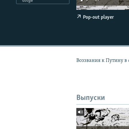
РАСПИСАНИЕ ВЕЩАНИЯ
Google
ПОДПИШИТЕСЬ НА РАССЫЛКУ
Pop-out player
Воззвания к Путину в
Выпуски