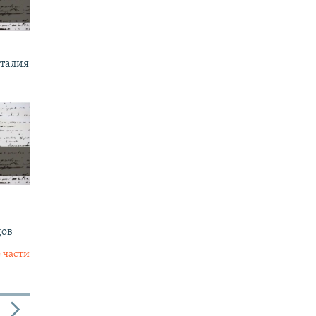
италия
дов
 части