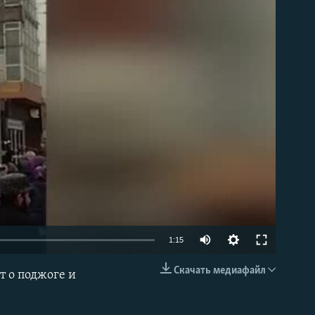
able
Auto
1:15
270p
Скачать медиафайл
т о поджоге и
EMBED
360p
404p