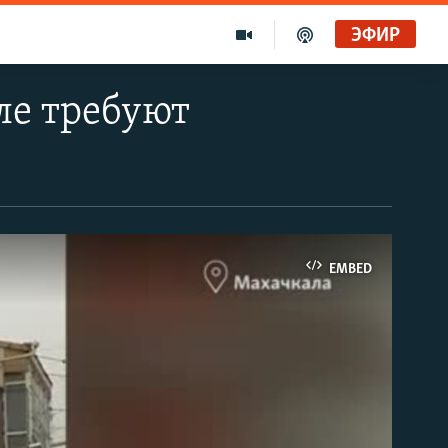
ЭФИР
ле требуют
EMBED