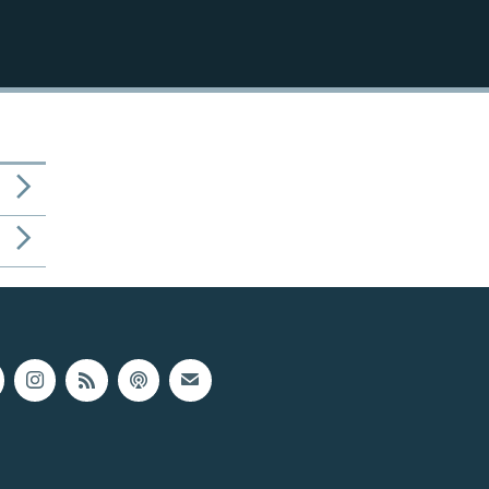
1080p
404p