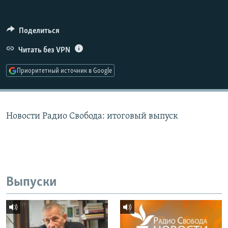
РАСПИСАНИЕ ВЕЩАНИЯ
ПОДПИШИТЕСЬ НА РАССЫЛКУ
Поделиться
Читать без VPN
СОЦИАЛЬНЫЕ СЕТИ
Приоритетный источник в Google
Новости Радио Свобода: итоговый выпуск
Все сайты РСЕ/РС
Выпуски