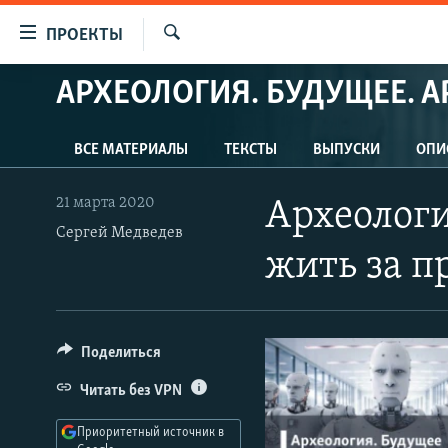
Ссылки
ПРОЕКТЫ
для
Искать
упрощенного
АРХЕОЛОГИЯ. БУДУЩЕЕ. А
ПРОГРАММЫ
доступа
ПОДКАСТЫ
Вернуться
ВСЕ МАТЕРИАЛЫ
ТЕКСТЫ
ВЫПУСКИ
ОПИ
АВТОРСКИЕ ПРОЕКТЫ
к
основному
ЦИТАТЫ СВОБОДЫ
21 марта 2020
Археологи
содержанию
Сергей Медведев
МНЕНИЯ
Вернутся
жить за п
КУЛЬТУРА
к
главной
IDEL.РЕАЛИИ
навигации
КАВКАЗ.РЕАЛИИ
Вернутся
Поделиться
к
СЕВЕР.РЕАЛИИ
Читать без VPN
поиску
СИБИРЬ.РЕАЛИИ
Приоритетный источник в