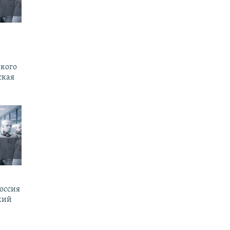
 кого
ская
оссия
кий