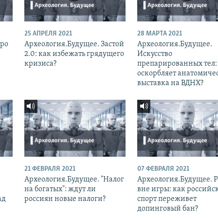
25 АПРЕЛЯ 2021
28 МАРТА 2021
бро
Археология.Будущее. Застой
Археология.Будущее.
2.0: как избежать грядущего
Искусство
кризиса?
препарированных тел:
оскорбляет анатомиче
выставка на ВДНХ?
21 ФЕВРАЛЯ 2021
07 ФЕВРАЛЯ 2021
Археология.Будущее. "Налог
Археология.Будущее. Р
на богатых": ждут ли
вне игры: как российс
ад
россиян новые налоги?
спорт переживет
допинговый бан?