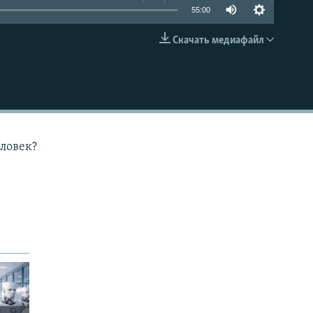
55:00
Скачать медиафайл
EMBED
еловек?