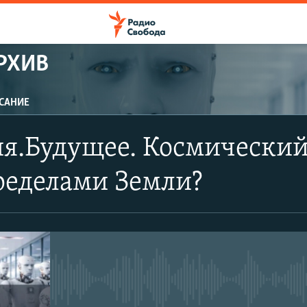
РХИВ
САНИЕ
я.Будущее. Космический 
ределами Земли?
No media source currently avail