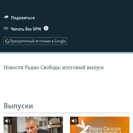
РАСПИСАНИЕ ВЕЩАНИЯ
ПОДПИШИТЕСЬ НА РАССЫЛКУ
Поделиться
Читать без VPN
СОЦИАЛЬНЫЕ СЕТИ
Приоритетный источник в Google
Новости Радио Свобода: итоговый выпуск
Все сайты РСЕ/РС
Выпуски