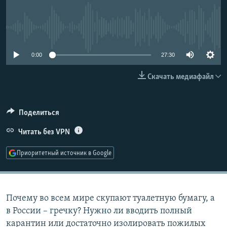
РАСПИСАНИЕ ВЕЩАНИЯ
ПОДПИШИТЕСЬ НА РАССЫЛКУ
No media source currently available
СОЦИАЛЬНЫЕ СЕТИ
0:00
27:30
Скачать медиафайл
Поделиться
Все сайты РСЕ/РС
Читать без VPN
Приоритетный источник в Google
Почему во всем мире скупают туалетную бумагу, а
в России – гречку? Нужно ли вводить полный
карантин или достаточно изолировать пожилых