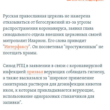
360p
Auto
270p
360p
404p
404p
Русская православная церковь не намерена
отказываться от богослужений из-за угрозы
1080p
1080p
распространения коронавируса, заявил глава
синодального отдела внешних церковных связей
митрополит Иларион. Его слова приводит
"
Интерфаксу
". Он посоветовал "простуженным" не
посещать храмы.
Синод РПЦ в заявлении в связи с коронавирусной
инфекцией
призвал
верующих соблюдать гигиену,
а также высказался за "широкое применение
санитарных растворов для дезинфекции кивотов
икон, к которым прикладываются верующие,
использование одноразовых стаканчиков для
запивки".