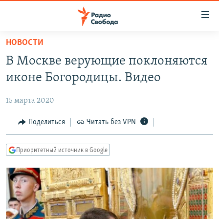
Ссылки
для
упрощенного
НОВОСТИ
ПРОГРАММЫ
доступа
В Москве верующие поклоняются
ПОДКАСТЫ
Вернуться
иконе Богородицы. Видео
к
АВТОРСКИЕ ПРОЕКТЫ
основному
15 марта 2020
ЦИТАТЫ СВОБОДЫ
содержанию
Вернутся
МНЕНИЯ
Поделиться
Читать без VPN
к
КУЛЬТУРА
главной
Приоритетный источник в Google
навигации
IDEL.РЕАЛИИ
Вернутся
КАВКАЗ.РЕАЛИИ
к
СЕВЕР.РЕАЛИИ
поиску
СИБИРЬ.РЕАЛИИ