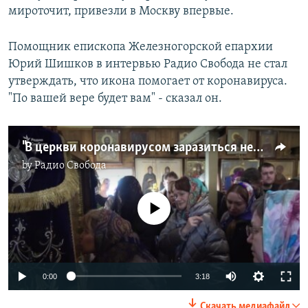
мироточит, привезли в Москву впервые.
Помощник епископа Железногорской епархии
Юрий Шишков в интервью Радио Свобода не стал
утверждать, что икона помогает от коронавируса.
"По вашей вере будет вам" - сказал он.
"В церкви коронавирусом заразиться нельзя!"
by
Радио Свобода
No media source currently available
Auto
0:00
3:18
270p
Скачать медиафайл