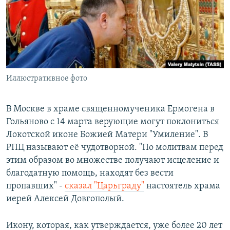
РАСПИСАНИЕ ВЕЩАНИЯ
ПОДПИШИТЕСЬ НА РАССЫЛКУ
СОЦИАЛЬНЫЕ СЕТИ
Иллюстративное фото
В Москве в храме священномученика Ермогена в
Гольяново с 14 марта верующие могут поклониться
Все сайты РСЕ/РС
Локотской иконе Божией Матери "Умиление". В
РПЦ называют её чудотворной. "По молитвам перед
этим образом во множестве получают исцеление и
благодатную помощь, находят без вести
пропавших" -
сказал "Царьграду"
настоятель храма
иерей Алексей Довгополый.
Икону, которая, как утверждается, уже более 20 лет