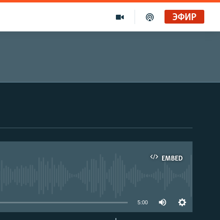
ЭФИР
EMBED
able
5:00