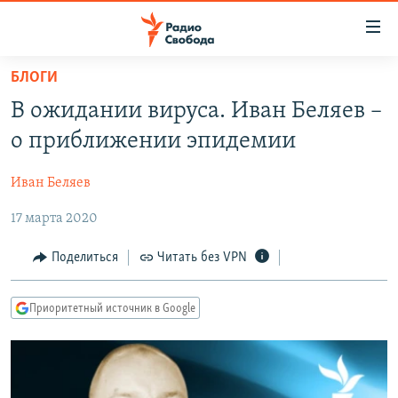
Ссылки
для
упрощенного
БЛОГИ
ПРОГРАММЫ
доступа
В ожидании вируса. Иван Беляев –
ПОДКАСТЫ
Вернуться
о приближении эпидемии
к
АВТОРСКИЕ ПРОЕКТЫ
основному
Иван Беляев
ЦИТАТЫ СВОБОДЫ
содержанию
Вернутся
17 марта 2020
МНЕНИЯ
к
КУЛЬТУРА
Поделиться
Читать без VPN
главной
навигации
IDEL.РЕАЛИИ
Вернутся
Приоритетный источник в Google
КАВКАЗ.РЕАЛИИ
к
СЕВЕР.РЕАЛИИ
поиску
СИБИРЬ.РЕАЛИИ