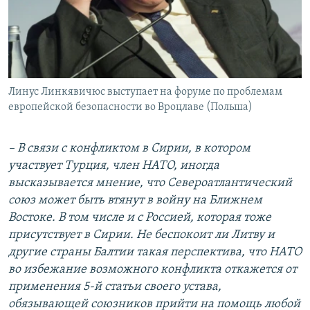
Линус Линкявичюс выступает на форуме по проблемам
европейской безопасности во Вроцлаве (Польша)
– В связи с конфликтом в Сирии, в котором
участвует Турция, член НАТО, иногда
высказывается мнение, что Североатлантический
союз может быть втянут в войну на Ближнем
Востоке. В том числе и с Россией, которая тоже
присутствует в Сирии. Не беспокоит ли Литву и
другие страны Балтии такая перспектива, что НАТО
во избежание возможного конфликта откажется от
применения 5-й статьи своего устава,
обязывающей союзников прийти на помощь любой