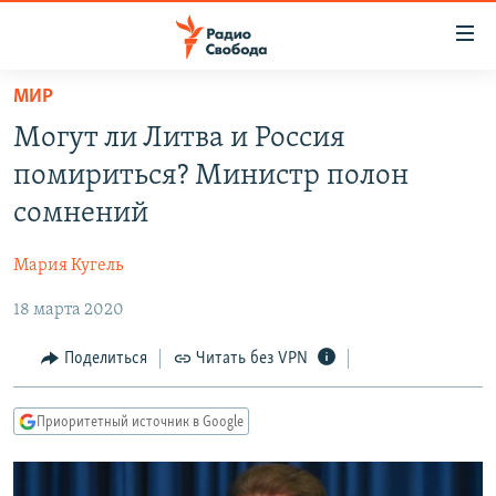
Ссылки
для
упрощенного
МИР
ПРОГРАММЫ
доступа
Могут ли Литва и Россия
ПОДКАСТЫ
Вернуться
помириться? Министр полон
к
АВТОРСКИЕ ПРОЕКТЫ
сомнений
основному
ЦИТАТЫ СВОБОДЫ
содержанию
Мария Кугель
Вернутся
МНЕНИЯ
к
18 марта 2020
КУЛЬТУРА
главной
навигации
IDEL.РЕАЛИИ
Поделиться
Читать без VPN
Вернутся
КАВКАЗ.РЕАЛИИ
к
Приоритетный источник в Google
СЕВЕР.РЕАЛИИ
поиску
СИБИРЬ.РЕАЛИИ