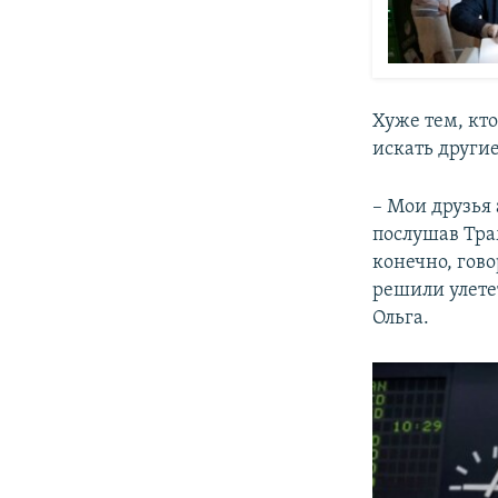
Хуже тем, кто
искать други
– Мои друзья
послушав Тра
конечно, гов
решили улете
Ольга.