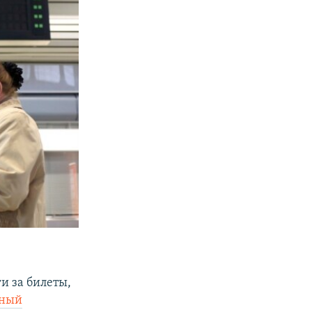
и за билеты,
нный