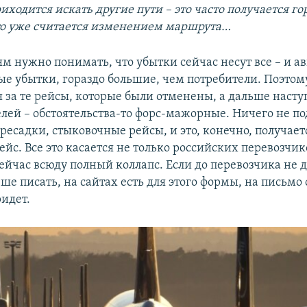
иходится искать другие пути – это часто получается го
то уже считается изменением маршрута…
ям нужно понимать, что убытки сейчас несут все – и 
ые убытки, гораздо большие, чем потребители. Поэтому
 за те рейсы, которые были отменены, а дальше наст
елей – обстоятельства-то форс-мажорные. Ничего не п
ресадки, стыковочные рейсы, и это, конечно, получает
йс. Все это касается не только российских перевозчико
ейчас всюду полный коллапс. Если до перевозчика не 
ше писать, на сайтах есть для этого формы, на письмо 
ридет.