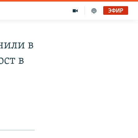
ЭФИР
нили в
ост в