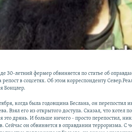
де 30-летний фермер обвиняется по статье об оправда
а репост в соцсетях. Об этом корреспонденту Север.Ре
я Бонцлер.
нтября, когда была годовщина Беслана, он перепостил 
а. Взял его из открытого доступа. Сказал, что хотел п
я это дрянь. И больше ничего - просто перепостил, ни
. Сейчас он обвиняется в оправдании терроризма. С ч