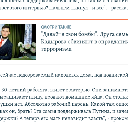
 полностью поддерживает Басаева, на каком основании?
пост этого интервью? Пальцем тыкнул - и все", - расска
СМОТРИ ТАКЖЕ
"Давайте свои бомбы". Друга сем
Кадырова обвиняют в оправдани
терроризма
, сейчас подозреваемый находится дома, под подпиской
 30-летний работяга, живет с матерью. Они занимаю
выращивают птицу, продают домашние яйца. Он столько
вушки нет. Абсолютно рабочий парень. Какой там опп
как он, брать? Эта семья поддерживала Путина, и заче
держки? А теперь его мать ненавидит власть", - прок