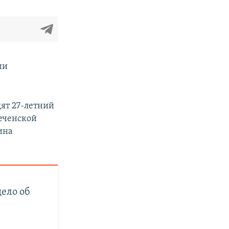
ии
дят 27-летний
чеченской
ина
дело об