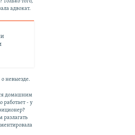
 Только того,
зала адвокат.
ьи
и
 о невыезде.
тся домашним
 работает - у
озиционер?
м разлагать
омментировала