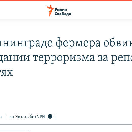
ининграде фермера обви
дании терроризма за реп
тях
ся
Читать без VPN