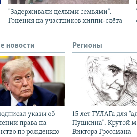
"Задерживали целыми семьями".
Гонения на участников хиппи-слёта
е новости
Регионы
подписал указы об
15 лет ГУЛАГа для "а
чении права на
Пушкина". Крутой 
нство по рождению
Виктора Гроссмана