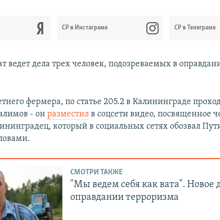
CР в Инстаграме
СР в Телеграме
ат ведет дела трех человек, подозреваемых в оправдан
тнего фермера, по статье 205.2 в Калининграде прохо
алимов - он
разместил
в соцсети видео, посвященное 
алининградец, который в социальных сетях обозвал Пут
ловами.
СМОТРИ ТАКЖЕ
"Мы ведем себя как вата". Новое 
оправдании терроризма