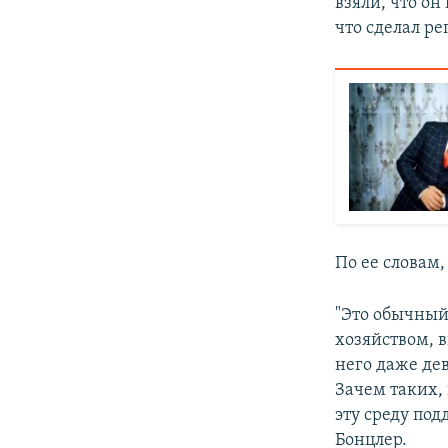
взяли, что он
что сделал ре
По ее словам
"Это обычный
хозяйством, 
него даже де
Зачем таких, 
эту среду под
Бонцлер.