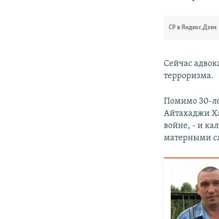
СР в Яндекс.Дзен
Сейчас адвок
терроризма.
Помимо 30-ле
Айтахаджи Х
войне, - и к
матерными с