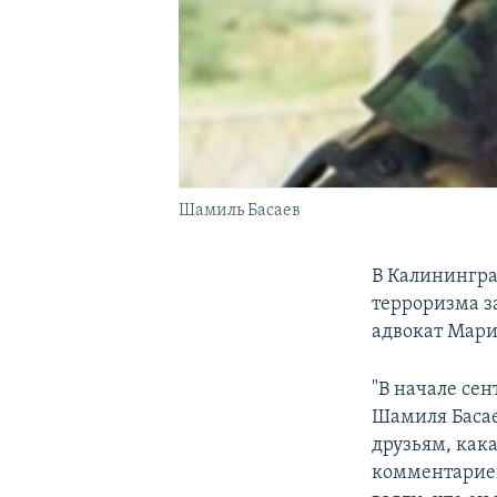
Шамиль Басаев
В Калинингра
терроризма з
адвокат Мари
"В начале се
Шамиля Басаев
друзьям, кака
комментариев