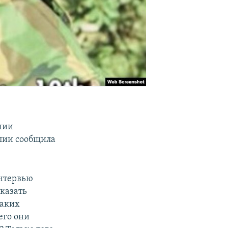
нии
алии сообщила
интервью
оказать
каких
его они