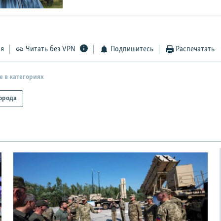
ся
Читать без VPN
Подпишитесь
Распечатать
е в категориях
орода