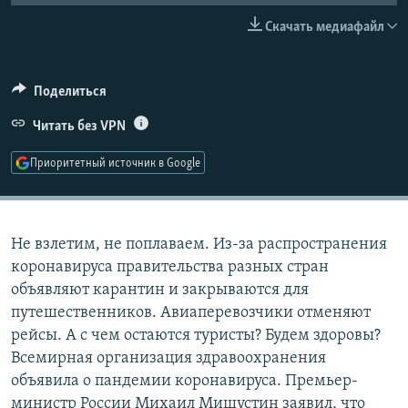
РАСПИСАНИЕ ВЕЩАНИЯ
Скачать медиафайл
ПОДПИШИТЕСЬ НА РАССЫЛКУ
Поделиться
СОЦИАЛЬНЫЕ СЕТИ
Читать без VPN
Приоритетный источник в Google
Все сайты РСЕ/РС
Не взлетим, не поплаваем. Из-за распространения
коронавируса правительства разных стран
объявляют карантин и закрываются для
путешественников. Авиаперевозчики отменяют
рейсы. А с чем остаются туристы? Будем здоровы?
Всемирная организация здравоохранения
объявила о пандемии коронавируса. Премьер-
министр России Михаил Мишустин заявил, что