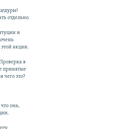
цедуры!
ть отдельно.
итуции и
 очень
 этой акции.
Проверка в
не принятые
я чего это?
й
что она,
ции.
рту