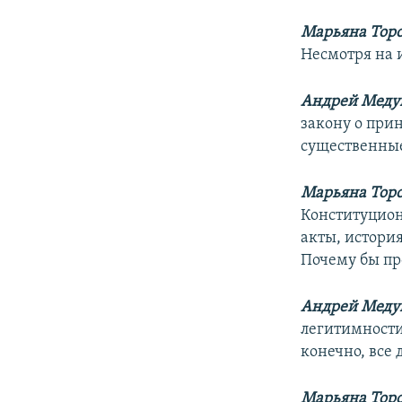
Марьяна Тор
Несмотря на 
Андрей Меду
закону о при
существенные
Марьяна Тор
Конституцион
акты, история
Почему бы про
Андрей Меду
легитимности
конечно, все 
Марьяна Тор