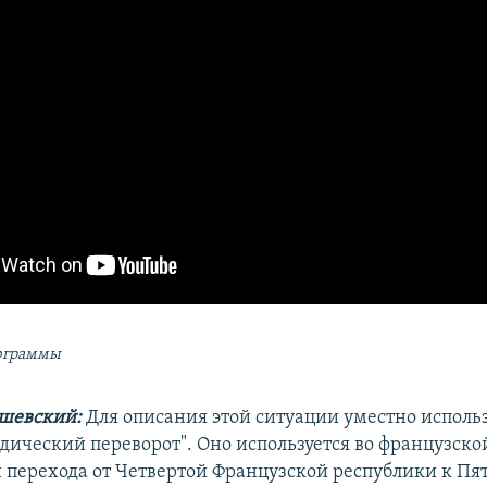
ограммы
шевский:
Для описания этой ситуации уместно исполь
дический переворот". Оно используется во французско
 перехода от Четвертой Французской республики к Пя