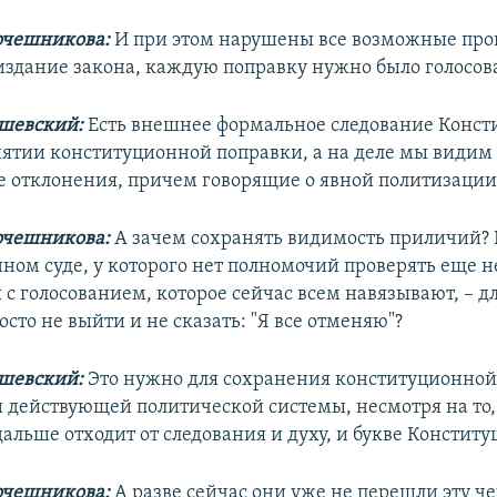
очешникова:
И при этом нарушены все возможные про
издание закона, каждую поправку нужно было голосова
шевский:
Есть внешнее формальное следование Конст
нятии конституционной поправки, а на деле мы видим
 отклонения, причем говорящие о явной политизации
очешникова:
А зачем сохранять видимость приличий? 
ном суде, у которого нет полномочий проверять еще 
 с голосованием, которое сейчас всем навязывают, – дл
сто не выйти и не сказать: "Я все отменяю"?
шевский:
Это нужно для сохранения конституционно
 действующей политической системы, несмотря на то, 
дальше отходит от следования и духу, и букве Конститу
очешникова:
А разве сейчас они уже не перешли эту че