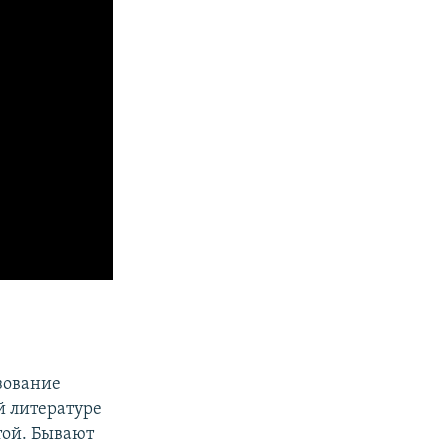
зование
й литературе
той. Бывают