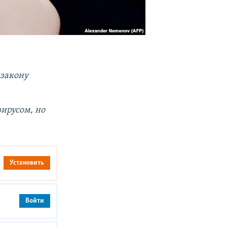
 закону
ирусом, но
Установить
Войти