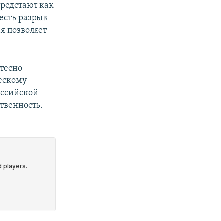
предстают как
есть разрыв
ая позволяет
 тесно
ескому
оссийской
твенность.