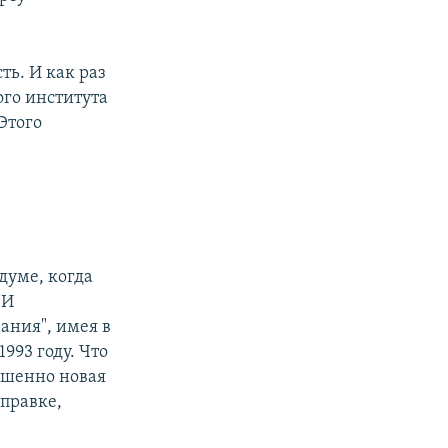
ть. И как раз
ого института
Этого
думе, когда
 И
ания", имея в
993 году. Что
ершенно новая
оправке,