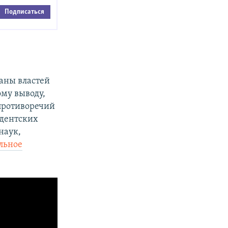
Подписаться
аны властей
ому выводу,
 противоречий
идентских
наук,
льное