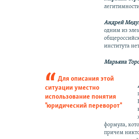
легитимност
Андрей Меду
одним из эле
общероссийск
института не
Марьяна Тор
Для описания этой
ситуации уместно
использование понятия
"юридический переворот"
формула, кот
причем никто 