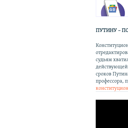
ПУТИНУ – П
Конституцион
отредактирова
судьям хвати
действующей 
сроков Путина
профессора, 
конституцион