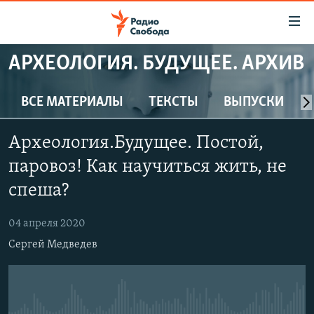
Ссылки
для
упрощенного
АРХЕОЛОГИЯ. БУДУЩЕЕ. АРХИВ
ПРОГРАММЫ
доступа
ПОДКАСТЫ
ВСЕ МАТЕРИАЛЫ
ТЕКСТЫ
ВЫПУСКИ
Вернуться
к
АВТОРСКИЕ ПРОЕКТЫ
основному
Археология.Будущее. Постой,
ЦИТАТЫ СВОБОДЫ
содержанию
паровоз! Как научиться жить, не
Вернутся
МНЕНИЯ
спеша?
к
КУЛЬТУРА
главной
04 апреля 2020
навигации
IDEL.РЕАЛИИ
Вернутся
Сергей Медведев
КАВКАЗ.РЕАЛИИ
к
СЕВЕР.РЕАЛИИ
поиску
СИБИРЬ.РЕАЛИИ