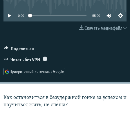
No media source currently available
РАСПИСАНИЕ ВЕЩАНИЯ
ПОДПИШИТЕСЬ НА РАССЫЛКУ
0:00
55:00
Скачать медиафайл
СОЦИАЛЬНЫЕ СЕТИ
Поделиться
Читать без VPN
Все сайты РСЕ/РС
Приоритетный источник в Google
Как остановиться в безудержной гонке за успехом и
научиться жить, не спеша?