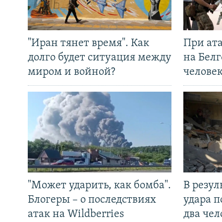
"Иран тянет время". Как
При ат
долго будет ситуация между
на Белг
миром и войной?
челове
"Может ударить, как бомба".
В резул
Блогеры – о последствиях
удара п
атак на Wildberries
два чел