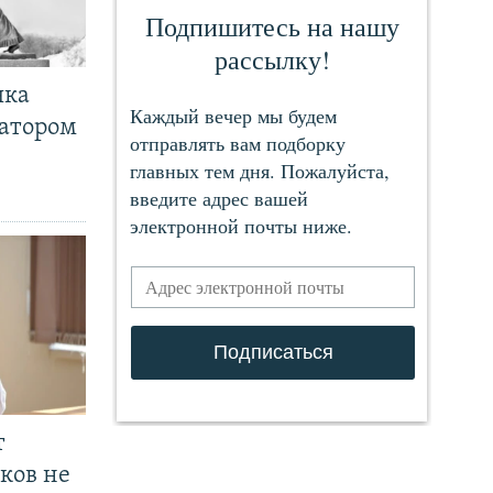
чка
ратором
т
ков не