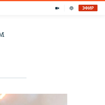
ЭФИР
м