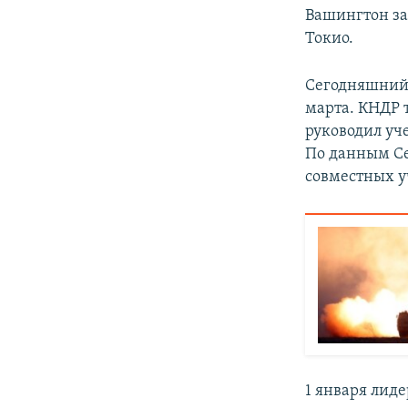
Вашингтон зая
Токио.
Сегодняшний 
марта. КНДР 
руководил уч
По данным Се
совместных у
1 января лид