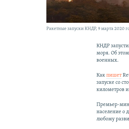
Ракетные запуски КНДР, 9 марта 2020 г
КНДР запусти
моря. Об это
военных.
Как
пишет
Re
запуске со с
километров и
Премьер-мини
население о 
любому разви