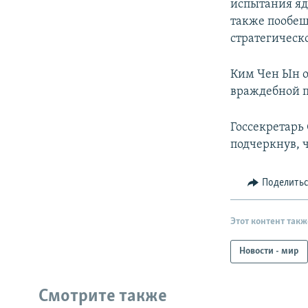
испытания яд
также пообещ
стратегическ
Ким Чен Ын о
враждебной п
Госсекретарь
подчеркнув, 
Поделить
Этот контент такж
Новости - мир
Смотрите также