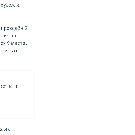
Сеулом и
 проведён 2
 лично
ся 9 марта.
орить о
кеты в
я на