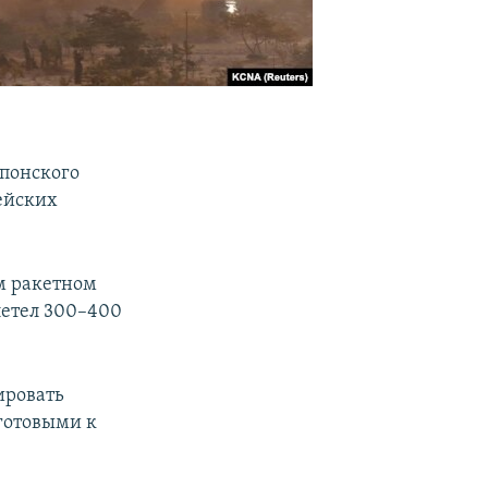
Японского
ейских
ом ракетном
летел 300–400
ировать
готовыми к