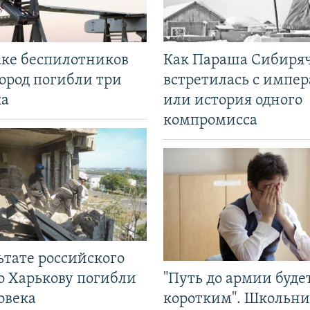
аке беспилотников
Как Параша Сибиря
ород погибли три
встретилась с импе
ка
или история одного
компромисса
ьтате российского
о Харькову погибли
"Путь до армии буде
овека
коротким". Школьни