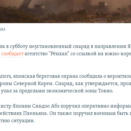
ода
ла в субботу неустановленный снаряд в направлении 
м
сообщает
агентство "Рёнхап" со ссылкой на южно-кор
uters, японская береговая охрана сообщила о вероятн
тороны Северной Кореи. Снаряд, как утверждается, про
 упал за пределами экономической зоны Токио.
стр Японии Синдзо Абэ поручил оперативно информ
действиях Пхеньяна. Он также поручил военным быть 
тию ситуации.