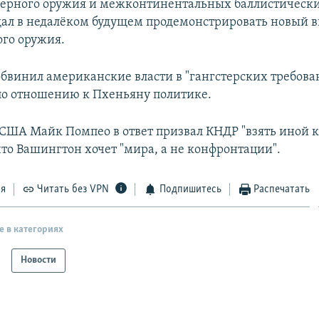
ерного оружия и межконтинентальных баллистически
ал в недалёком будущем продемонстрировать новый 
ого оружия.
бвинил американские власти в "гангстерских требова
о отношению к Пхеньяну политике.
 США Майк Помпео в ответ призвал КНДР "взять иной к
что Вашингтон хочет "мира, а не конфронтации".
ся
Читать без VPN
Подпишитесь
Распечатать
е в категориях
Новости