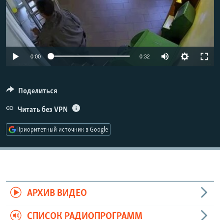
РАСПИСАНИЕ ВЕЩАНИЯ
ПОДПИШИТЕСЬ НА РАССЫЛКУ
СОЦИАЛЬНЫЕ СЕТИ
Auto
0:00
0:32
270p
360p
Поделиться
480p
Читать без VPN
Все сайты РСЕ/РС
Приоритетный источник в Google
Auto
270p
360p
480p
АРХИВ ВИДЕО
СПИСОК РАДИОПРОГРАММ