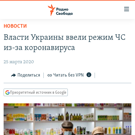
Ссылки
для
упрощенного
НОВОСТИ
ПРОГРАММЫ
доступа
Власти Украины ввели режим ЧС
ПОДКАСТЫ
Вернуться
из-за коронавируса
к
АВТОРСКИЕ ПРОЕКТЫ
основному
25 марта 2020
ЦИТАТЫ СВОБОДЫ
содержанию
Вернутся
МНЕНИЯ
Поделиться
Читать без VPN
к
КУЛЬТУРА
главной
Приоритетный источник в Google
навигации
IDEL.РЕАЛИИ
Вернутся
КАВКАЗ.РЕАЛИИ
к
СЕВЕР.РЕАЛИИ
поиску
СИБИРЬ.РЕАЛИИ