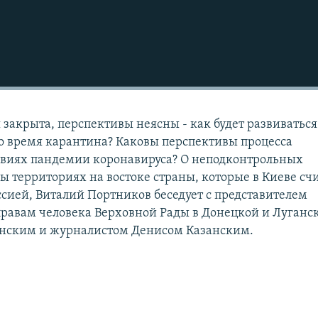
закрыта, перспективы неясны - как будет развиваться
во время карантина? Каковы перспективы процесса
овиях пандемии коронавируса? О неподконтрольных
ы территориях на востоке страны, которые в Киеве сч
ией, Виталий Портников беседует с представителем
равам человека Верховной Рады в Донецкой и Луганс
янским и журналистом Денисом Казанским.