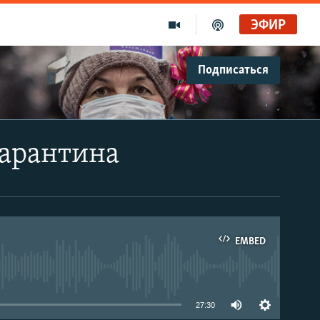
ЭФИР
Подписаться
карантина
EMBED
able
27:30