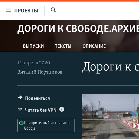
Ссылки
ПРОЕКТЫ
для
Искать
упрощенного
ДОРОГИ К СВОБОДЕ.АРХИ
ПРОГРАММЫ
доступа
ПОДКАСТЫ
Вернуться
ВЫПУСКИ
ТЕКСТЫ
ОПИСАНИЕ
АВТОРСКИЕ ПРОЕКТЫ
к
основному
ЦИТАТЫ СВОБОДЫ
14 апреля 2020
Дороги к 
содержанию
МНЕНИЯ
Виталий Портников
Вернутся
КУЛЬТУРА
к
главной
IDEL.РЕАЛИИ
Поделиться
навигации
КАВКАЗ.РЕАЛИИ
Вернутся
Читать без VPN
к
СЕВЕР.РЕАЛИИ
поиску
Приоритетный источник в
СИБИРЬ.РЕАЛИИ
Google