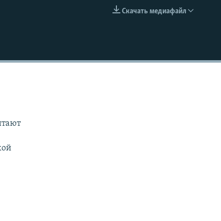
Скачать медиафайл
EMBED
итают
кой