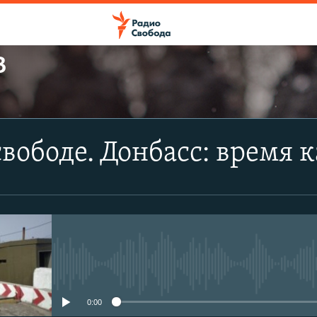
В
ПОДПИСАТЬСЯ
свободе. Донбасс: время 
Apple Podcasts
CastBox
Подписаться
No media source currently avail
0:00