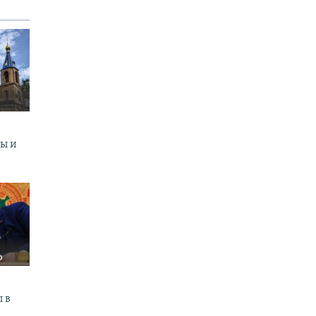
ны и
 в