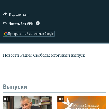
РАСПИСАНИЕ ВЕЩАНИЯ
ПОДПИШИТЕСЬ НА РАССЫЛКУ
Поделиться
Читать без VPN
СОЦИАЛЬНЫЕ СЕТИ
Приоритетный источник в Google
Новости Радио Свобода: итоговый выпуск
Все сайты РСЕ/РС
Выпуски