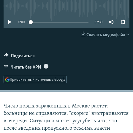
РАСПИСАНИЕ ВЕЩАНИЯ
No media source currently available
ПОДПИШИТЕСЬ НА РАССЫЛКУ
0:00
27:30
СОЦИАЛЬНЫЕ СЕТИ
Скачать медиафайл
Поделиться
Читать без VPN
Все сайты РСЕ/РС
Приоритетный источник в Google
Число новых зараженных в Москве растет:
больницы не справляются, "скорые" выстраиваются
в очереди. Ситуацию может усугубить и то, что
после введения пропускного режима власти