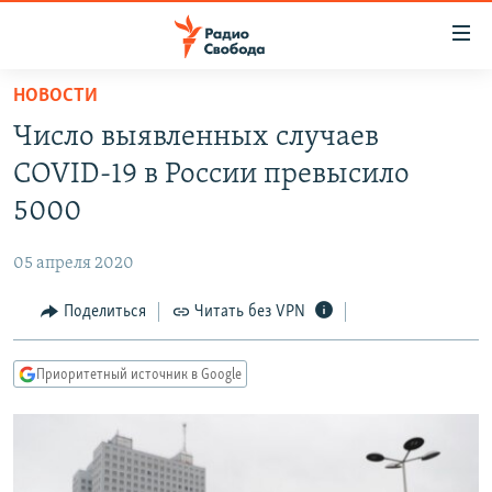
Ссылки
для
упрощенного
НОВОСТИ
ПРОГРАММЫ
доступа
Число выявленных случаев
ПОДКАСТЫ
Вернуться
COVID-19 в России превысило
к
АВТОРСКИЕ ПРОЕКТЫ
5000
основному
ЦИТАТЫ СВОБОДЫ
содержанию
05 апреля 2020
Вернутся
МНЕНИЯ
к
Поделиться
Читать без VPN
КУЛЬТУРА
главной
навигации
IDEL.РЕАЛИИ
Приоритетный источник в Google
Вернутся
КАВКАЗ.РЕАЛИИ
к
СЕВЕР.РЕАЛИИ
поиску
СИБИРЬ.РЕАЛИИ