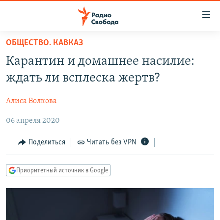
Ссылки
для
упрощенного
ОБЩЕСТВО. КАВКАЗ
ПРОГРАММЫ
доступа
Карантин и домашнее насилие:
ПОДКАСТЫ
Вернуться
ждать ли всплеска жертв?
к
АВТОРСКИЕ ПРОЕКТЫ
основному
Алиса Волкова
ЦИТАТЫ СВОБОДЫ
содержанию
Вернутся
06 апреля 2020
МНЕНИЯ
к
КУЛЬТУРА
Поделиться
Читать без VPN
главной
навигации
IDEL.РЕАЛИИ
Вернутся
Приоритетный источник в Google
КАВКАЗ.РЕАЛИИ
к
СЕВЕР.РЕАЛИИ
поиску
СИБИРЬ.РЕАЛИИ