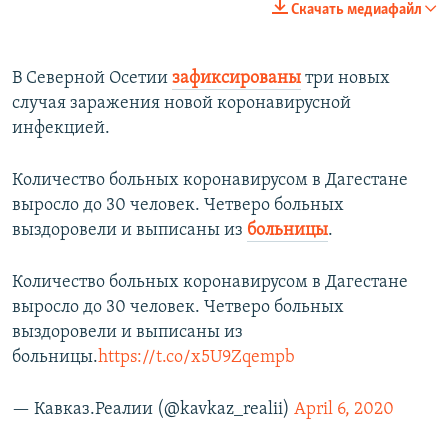
Скачать медиафайл
360p
Auto
270p
360p
404p
404p
В Северной Осетии
зафиксированы
три новых
случая заражения новой коронавирусной
1080p
1080p
инфекцией.
Количество больных коронавирусом в Дагестане
выросло до 30 человек. Четверо больных
выздоровели и выписаны из
больницы
.
Количество больных коронавирусом в Дагестане
выросло до 30 человек. Четверо больных
выздоровели и выписаны из
больницы.
https://t.co/x5U9Zqempb
— Кавказ.Реалии (@kavkaz_realii)
April 6, 2020