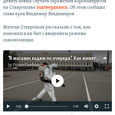
Девять новых случаев заражения коронавирусом
на Ставрополье
подтвердились
. Об этом сообщил
глава края Владимир Владимиров.
Жители Ставрополя рассказали о том, как
изменился их быт с введением режима
самоизоляции.
"В магазин ходим по очереди". Как живет Ставрополь в самоизоляции
by
Радио Свобода
No media source currently available
Auto
0:00
1:29
270p