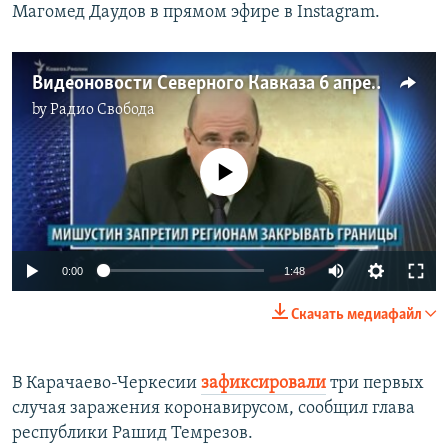
Магомед Даудов в прямом эфире в Instagram.
Видеоновости Северного Кавказа 6 апреля
by
Радио Свобода
No media source currently available
Auto
0:00
1:48
270p
Скачать медиафайл
360p
Auto
270p
360p
404p
404p
В Карачаево-Черкесии
зафиксировали
три первых
случая заражения коронавирусом, сообщил глава
1080p
1080p
республики Рашид Темрезов.