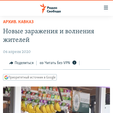
Ссылки
для
упрощенного
АРХИВ. КАВКАЗ
ПРОГРАММЫ
доступа
Новые заражения и волнения
ПОДКАСТЫ
Вернуться
жителей
к
АВТОРСКИЕ ПРОЕКТЫ
основному
06 апреля 2020
ЦИТАТЫ СВОБОДЫ
содержанию
Вернутся
МНЕНИЯ
Поделиться
Читать без VPN
к
КУЛЬТУРА
главной
Приоритетный источник в Google
навигации
IDEL.РЕАЛИИ
Вернутся
КАВКАЗ.РЕАЛИИ
к
СЕВЕР.РЕАЛИИ
поиску
СИБИРЬ.РЕАЛИИ