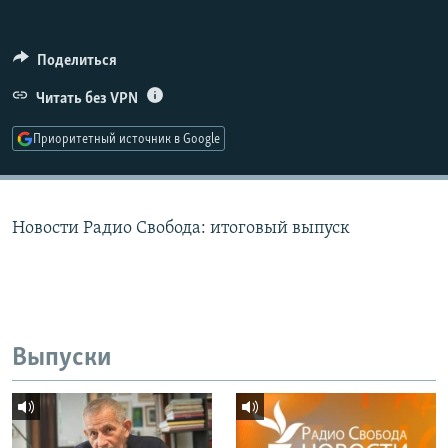
РАСПИСАНИЕ ВЕЩАНИЯ
ПОДПИШИТЕСЬ НА РАССЫЛКУ
Поделиться
Читать без VPN
СОЦИАЛЬНЫЕ СЕТИ
Приоритетный источник в Google
Новости Радио Свобода: итоговый выпуск
Все сайты РСЕ/РС
Выпуски