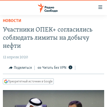
Ссылки
для
упрощенного
НОВОСТИ
ПРОГРАММЫ
доступа
Участники ОПЕК+ согласились
ПОДКАСТЫ
Вернуться
соблюдать лимиты на добычу
к
АВТОРСКИЕ ПРОЕКТЫ
нефти
основному
ЦИТАТЫ СВОБОДЫ
содержанию
12 апреля 2020
Вернутся
МНЕНИЯ
к
Поделиться
Читать без VPN
КУЛЬТУРА
главной
навигации
IDEL.РЕАЛИИ
Приоритетный источник в Google
Вернутся
КАВКАЗ.РЕАЛИИ
к
СЕВЕР.РЕАЛИИ
поиску
СИБИРЬ.РЕАЛИИ