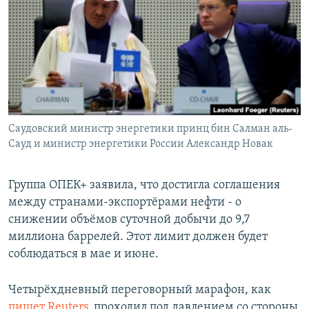
РАСПИСАНИЕ ВЕЩАНИЯ
ПОДПИШИТЕСЬ НА РАССЫЛКУ
СОЦИАЛЬНЫЕ СЕТИ
Саудовский министр энергетики принц бин Салман аль-
Сауд и министр энергетики России Александр Новак
Все сайты РСЕ/РС
Группа ОПЕК+ заявила, что достигла соглашения
между странами-экспортёрами нефти - о
снижении объёмов суточной добычи до 9,7
миллиона баррелей. Этот лимит должен будет
соблюдаться в мае и июне.
Четырёхдневный переговорный марафон, как
пишет Reuters
, проходил под давлением со стороны