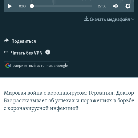
РАСПИСАНИЕ ВЕЩАНИЯ
0:00
27:30
ПОДПИШИТЕСЬ НА РАССЫЛКУ
Скачать медиафайл
СОЦИАЛЬНЫЕ СЕТИ
Поделиться
Читать без VPN
Приоритетный источник в Google
Все сайты РСЕ/РС
Мировая война с коронавирусом: Германия. Доктор
Бас рассказывает об успехах и поражениях в борьбе
с коронавирусной инфекцией