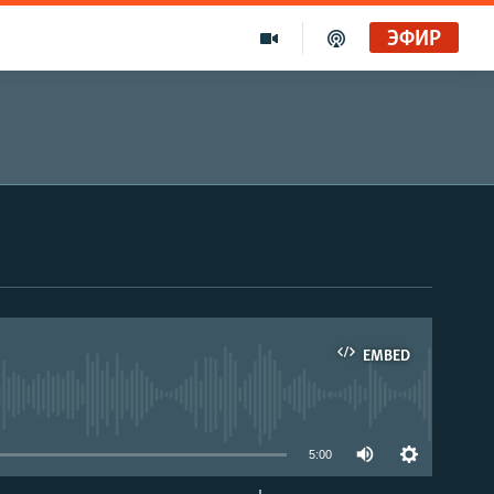
ЭФИР
EMBED
able
5:00