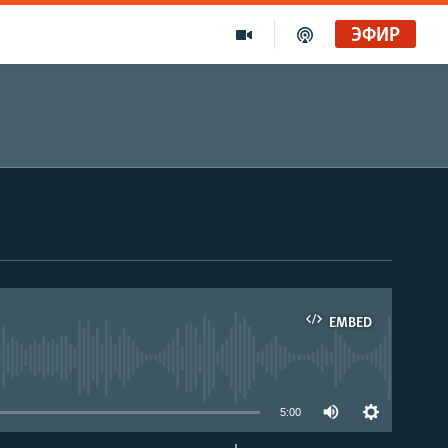
ЭФИР
EMBED
able
5:00