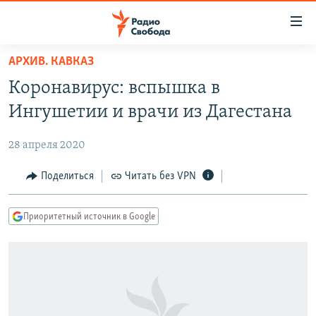
Ссылки
для
упрощенного
АРХИВ. КАВКАЗ
ПРОГРАММЫ
доступа
Коронавирус: вспышка в
ПОДКАСТЫ
Вернуться
Ингушетии и врачи из Дагестана
к
АВТОРСКИЕ ПРОЕКТЫ
основному
28 апреля 2020
ЦИТАТЫ СВОБОДЫ
содержанию
Вернутся
МНЕНИЯ
Поделиться
Читать без VPN
к
КУЛЬТУРА
главной
Приоритетный источник в Google
навигации
IDEL.РЕАЛИИ
Вернутся
КАВКАЗ.РЕАЛИИ
к
СЕВЕР.РЕАЛИИ
поиску
СИБИРЬ.РЕАЛИИ