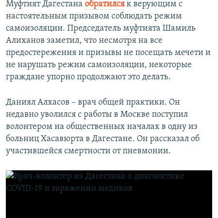
Муфтият Дагестана
обратился
к верующим с
настоятельным призывом соблюдать режим
самоизоляции. Председатель муфтията Шамиль
Алиханов заметил, что несмотря на все
предостережения и призывы не посещать мечети и
не нарушать режим самоизоляции, некоторые
граждане упорно продолжают это делать.
Врач-волонтер из Дагестана о диагностике COVID-19 и заражении медиков
by
Радио Свобода
Даниял Алхасов – врач общей практики. Он
недавно уволился с работы в Москве поступил
волонтером на общественных началах в одну из
больниц Хасавюрта в Дагестане. Он рассказал об
участившейся смертности от пневмонии.
No media source currently available