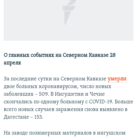
РАСПИСАНИЕ ВЕЩАНИЯ
ПОДПИШИТЕСЬ НА РАССЫЛКУ
СОЦИАЛЬНЫЕ СЕТИ
О главных событиях на Северном Кавказе 28
апреля
Все сайты РСЕ/РС
За последние сутки на Северном Кавказе
умерли
двое больных коронавирусом, число новых
заболевших – 509. В Ингушетии и Чечне
скончались по одному больному с COVID-19. Больше
всего новых случаев заражения снова выявлено в
Дагестане – 153.
Название в честь Сталина в Цхинвали, Кадыров и карантин в Чечне
На заводе полимерных материалов в ингушском
by
Радио Свобода