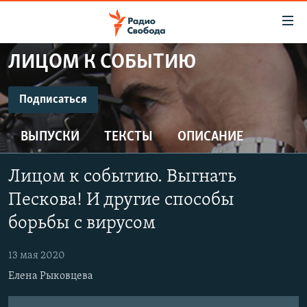
Ссылки
для
упрощенного
ЛИЦОМ К СОБЫТИЮ
ПРОГРАММЫ
доступа
ПОДКАСТЫ
Подписаться
Вернуться
к
ПОДПИСАТЬСЯ
АВТОРСКИЕ ПРОЕКТЫ
основному
ВЫПУСКИ
ТЕКСТЫ
ОПИСАНИЕ
ЦИТАТЫ СВОБОДЫ
содержанию
CastBox
Вернутся
МНЕНИЯ
Лицом к событию. Выгнать
к
КУЛЬТУРА
Пескова! И другие способы
главной
Подписаться
навигации
IDEL.РЕАЛИИ
борьбы с вирусом
Вернутся
КАВКАЗ.РЕАЛИИ
к
13 мая 2020
СЕВЕР.РЕАЛИИ
поиску
Елена Рыковцева
СИБИРЬ.РЕАЛИИ