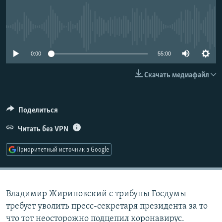
РАСПИСАНИЕ ВЕЩАНИЯ
ПОДПИШИТЕСЬ НА РАССЫЛКУ
No media source currently available
СОЦИАЛЬНЫЕ СЕТИ
0:00
55:00
Скачать медиафайл
Поделиться
Все сайты РСЕ/РС
Читать без VPN
Приоритетный источник в Google
Владимир Жириновский с трибуны Госдумы
требует уволить пресс-секретаря президента за то
что тот неосторожно подцепил коронавирус.