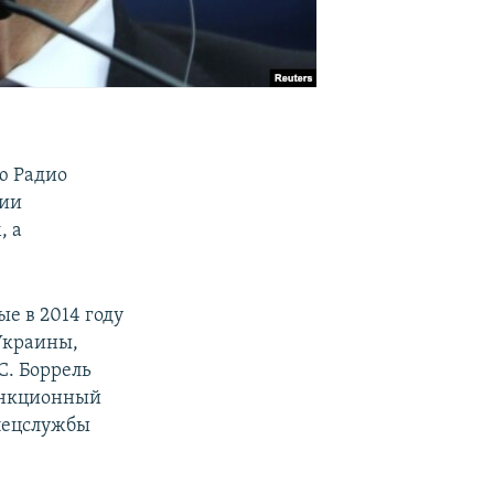
ю Радио
сии
, а
ые в 2014 году
 Украины,
С. Боррель
санкционный
спецслужбы