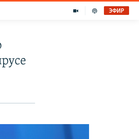
ЭФИР
о
ирусе