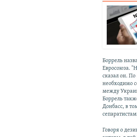
Боррель назв
Евросоюза. "
сказал он. П
необходимо с
между Украин
Боррель такж
Донбасс, в т
сепаратистам
Говоря о дези