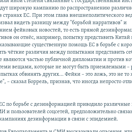
й или иной степени связанные с государственными ин
ведут широкую кампанию по распространению различн
 странах ЕС. При этом глава внешнеполитического ве
извал видеть разницу между "борьбой нарративов" и
нием фейковых новостей, то есть прямой дезинформац
тивов он отнёс, например, попытку представить Китай
оказывающие существенную помощь ЕС в борьбе с кор
ить чёткие различия между попытками представить се
ые являются частью публичной дипломатии и против ко
 теми вещами, которые не могут быть приемлемыми – р
пытках обвинять других... Фейки – это ложь, это не то 
", – сказал Боррель, признав, что иногда непросто отл
 ЕС по борьбе с дезинформацией приводило различны
И и пользователей соцсетей, предположительно связа
 кампаниях дезинформации в связи с эпидемией.
тов Европарламента и СМИ высказывали опасения, что