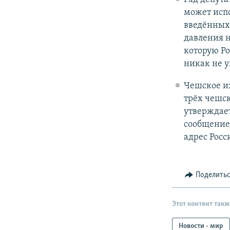
может испо
введённых 
давления 
которую Ро
никак не у
Чешское из
трёх чешск
утверждает
сообщение
адрес Росс
Поделить
Этот контент такж
Новости - мир