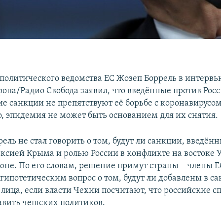
политического ведомства ЕС Жозеп Боррель в интервь
ропа/Радио Свобода заявил, что введённые против Рос
е санкции не препятствуют её борьбе с коронавирусом
о, эпидемия не может быть основанием для их снятия.
ель не стал говорить о том, будут ли санкции, введённ
нексией Крыма и ролью России в конфликте на востоке
юне. По его словам, решение примут страны – члены Е
 гипотетическим вопрос о том, будут ли добавлены в 
 лица, если власти Чехии посчитают, что российские 
авить чешских политиков.