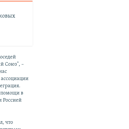
йковых
соседей
й Союз", –
час
 ассоциации
теграция.
 помощи в
и Россией
л, что