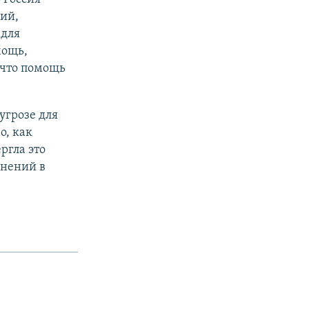
ий,
 для
мощь,
 что помощь
угрозе для
о, как
ргла это
инений в