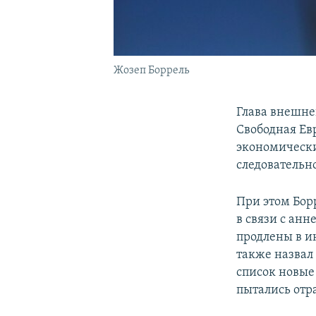
Жозеп Боррель
Глава внешне
Свободная Ев
экономически
следовательн
При этом Борр
в связи с ан
продлены в и
также назвал
список новые
пытались отр