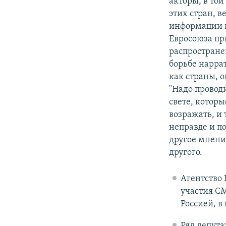
акторы, в то
этих стран, 
информации в
Евросоюза пр
распростране
борьбе нарра
как страны, 
"Надо провод
свете, котор
возражать, и
неправде и по
другое мнение
другого.
Агентство
участия СМ
Россией, в
Ряд депута