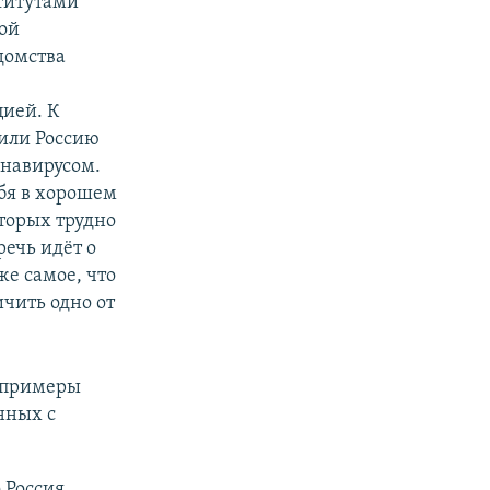
ститутами
ой
домства
ией. К
 или Россию
онавирусом.
бя в хорошем
торых трудно
ечь идёт о
же самое, что
ичить одно от
е примеры
нных с
 Россия